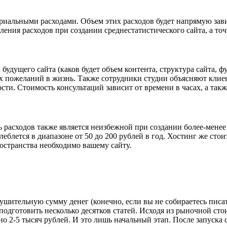
иальными расходами. Объем этих расходов будет напрямую завис
ния расходов при создании среднестатистического сайта, а точ
будущего сайта (каков будет объем контента, структура сайта,
х пожеланий в жизнь. Также сотрудники студии объясняют клиент
ти. Стоимость консультаций зависит от времени в часах, а такж
ть расходов также является неизбежной при создании более-мене
леблется в диапазоне от 50 до 200 рублей в год. Хостинг же сто
ространства необходимо вашему сайту.
нушительную сумму денег (конечно, если вы не собираетесь писа
одготовить несколько десятков статей. Исходя из рыночной стои
о 2-5 тысяч рублей. И это лишь начальный этап. После запуска 