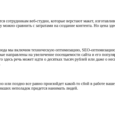
ятся сотрудникам веб-студии, которые верстают макет, изготавл
можно сравнить с затратами на создание контента. Но цена здес
Сюда мы включим техническую оптимизацию, SEO-оптимизацию, а
орые направлены на увеличение посещаемости сайта и его попул
 здесь речь может идти о десятках тысяч рублей или даже о неск
.
но или поздно все равно произойдет какой-то сбой в работе ваш
никших неполадок придется нанимать людей.